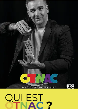
QUI EST
O
T
N
A
C
?