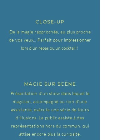
CLOSE-UP
De la magie rapprochée, au plus proche
de vos yeux
…
Parfait pour
impressionner
lors d'un repas ou un cocktail !
MAGIE
SUR SCÈNE
Présentation d'un show dans lequel le
magicien, accompagné ou non d’une
assistante, exécute une série de tours
d’illusions. Le public assiste à des
représentations hors du commun, qui
attise encore plus la curiosité.