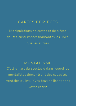
CARTES ET PIÈCES
Manipulations de cartes et de pièces
toutes aussi impressionnantes les unes
que les autres
MENTALISME
C'est un art du spectacle dans lequel les
mentalistes démontrent des capacités
mentales ou intuitives tout en lisant dans
votre esprit