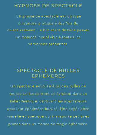
HYPNOSE DE SPECTACLE
L'hypnose de spectacle est un type
d'hypnose pratiqué à des fins de
divertissement. Le but étant de faire passer
un moment inoubliable à toutes les
personnes présentes
SPECTACLE DE BULLES
EPHEMERES
Un spectacle envoûtant où des bulles de
toutes tailles dansent et éclatent dans un
ballet féerique, captivant les spectateurs
avec leur éphémère beauté. Une expérience
visuelle et poétique qui transporte petits et
grands dans un monde de magie éphémère.